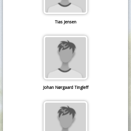
Tias Jensen
Johan Nørgaard Tingleff