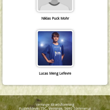
Niklas Puck Mohr
Lucas Meng Lefevre
Verninge Idrætsforening
Fuglekildevej 73C, Verninge, 5690 Tommerup