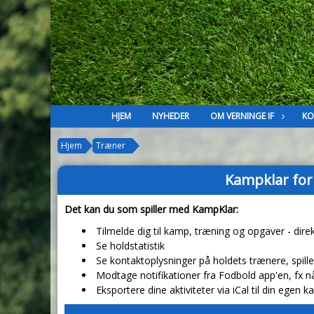
HJEM
NYHEDER
OM VERNINGE IF
KO
Hjem
Træner
Kampklar for 
Det kan du som spiller med KampKlar:
Tilmelde dig til kamp, træning og opgaver - dir
Se holdstatistik
Se kontaktoplysninger på holdets trænere, spil
Modtage notifikationer fra Fodbold app'en, fx nå
Eksportere dine aktiviteter via iCal til din egen 