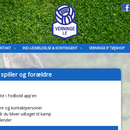
NTAKT
IND-UDMELDELSE & KONTINGENT
VERNINGE IF TØJSHOP
spiller og forældre
ekte i Fodbold app'en
lere og kontaktpersoner
r du bliver udtaget til kamp
kalender