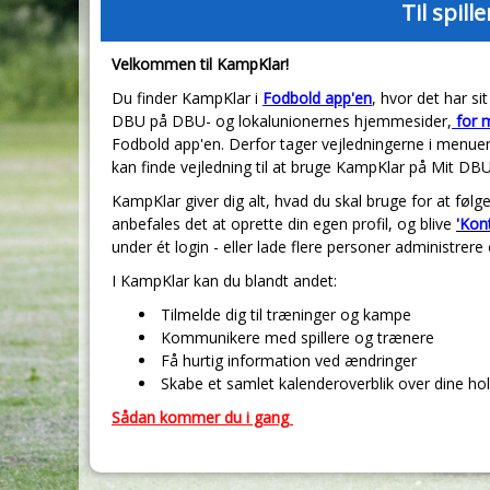
Til spill
Velkommen til KampKlar!
Du finder KampKlar i
Fodbold app'en
, hvor det har s
DBU på DBU- og lokalunionernes hjemmesider,
for m
Fodbold app'en. Derfor tager vejledningerne i menuen
kan finde vejledning til at bruge KampKlar på Mit DB
KampKlar giver dig alt, hvad du skal bruge for at følge
anbefales det at oprette din egen profil, og blive
'Kon
under ét login - eller lade flere personer administrere 
I KampKlar kan du blandt andet:
Tilmelde dig til træninger og kampe
Kommunikere med spillere og trænere
Få hurtig information ved ændringer
Skabe et samlet kalenderoverblik over dine ho
Sådan kommer du i gang