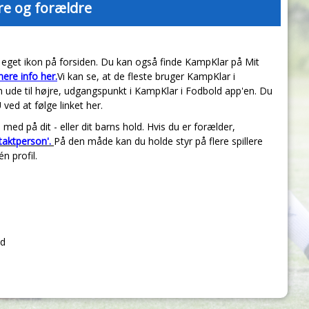
ere og forældre
it eget ikon på forsiden. Du kan også finde KampKlar på Mit
ere info her.
Vi kan se, at de fleste bruger KampKlar i
 ude til højre, udgangspunkt i KampKlar i Fodbold app'en. Du
U
ved at følge linket her.
 med på dit - eller dit barns hold. Hvis du er forælder,
taktperson'.
På den måde kan du holde styr på flere spillere
én profil.
ld