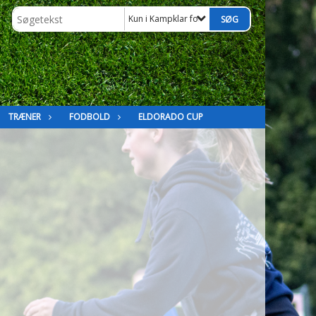
Kun i Kampklar for spiller og forældre
TRÆNER
FODBOLD
ELDORADO CUP