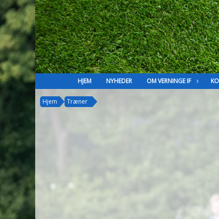
HJEM
NYHEDER
OM VERNINGE IF
KO
Hjem
Træner